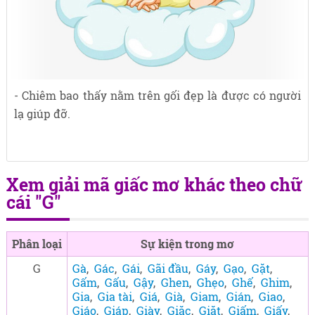
- Chiêm bao thấy nằm trên gối đẹp là được có người
lạ giúp đỡ.
Xem giải mã giấc mơ khác theo chữ
cái "G"
Phân loại
Sự kiện trong mơ
G
Gà
,
Gác
,
Gái
,
Gãi đầu
,
Gáy
,
Gạo
,
Gặt
,
Gấm
,
Gấu
,
Gậy
,
Ghen
,
Ghẹo
,
Ghế
,
Ghim
,
Gia
,
Gia tài
,
Giá
,
Già
,
Giam
,
Gián
,
Giao
,
Giáo
,
Giáp
,
Giày
,
Giặc
,
Giặt
,
Giấm
,
Giấy
,