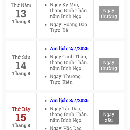
Ngày Kỷ Mùi,
Thứ Năm
13
tháng Bính Thân,
Ngày
năm Bính Ngọ
thường
Tháng 8
Ngày: Hoàng Đạo.
Trực: Bế
Âm lịch: 2/7/2026
Ngày Canh Thân,
Thứ Sáu
14
tháng Bính Thân,
Ngày
năm Bính Ngọ
thường
Tháng 8
Ngày: Thường.
Trực: Kiến
Âm lịch: 3/7/2026
Ngày Tân Dậu,
Thứ Bảy
15
tháng Bính Thân,
Ngày
năm Bính Ngọ
xấu
Tháng 8
Ngày: Hắc Đạo.