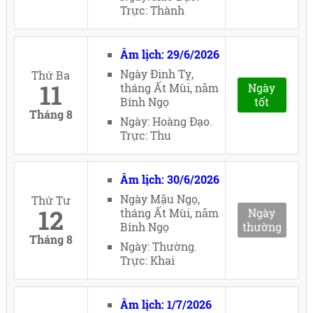
Trực: Thành
Âm lịch: 29/6/2026
Ngày Đinh Tỵ,
Thứ Ba
11
tháng Ất Mùi, năm
Ngày
Bính Ngọ
tốt
Tháng 8
Ngày: Hoàng Đạo.
Trực: Thu
Âm lịch: 30/6/2026
Ngày Mậu Ngọ,
Thứ Tư
12
tháng Ất Mùi, năm
Ngày
Bính Ngọ
thường
Tháng 8
Ngày: Thường.
Trực: Khai
Âm lịch: 1/7/2026