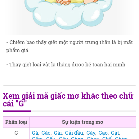
- Chiêm bao thấy giết một người trung thân là bị mất
phẩm giá.
- Thấy giết loài vật là thắng dược kẻ toan hại mình.
Xem giải mã giấc mơ khác theo chữ
cái "G"
Phân loại
Sự kiện trong mơ
G
Gà
,
Gác
,
Gái
,
Gãi đầu
,
Gáy
,
Gạo
,
Gặt
,
Gấm
,
Gấu
,
Gậy
,
Ghen
,
Ghẹo
,
Ghế
,
Ghim
,