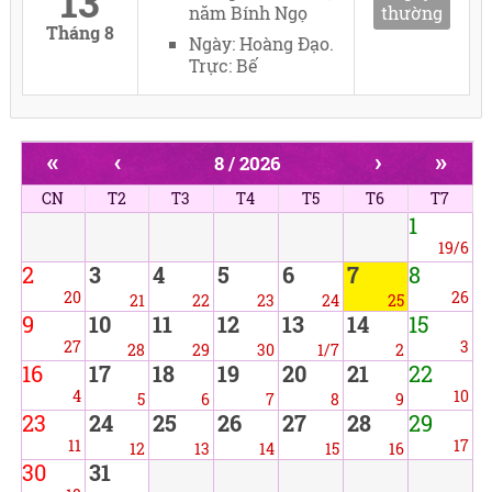
13
năm Bính Ngọ
thường
Tháng 8
Ngày: Hoàng Đạo.
Trực: Bế
«
‹
›
»
8 / 2026
CN
T2
T3
T4
T5
T6
T7
1
19/6
2
3
4
5
6
7
8
20
26
21
22
23
24
25
9
10
11
12
13
14
15
27
3
28
29
30
1/7
2
16
17
18
19
20
21
22
4
10
5
6
7
8
9
23
24
25
26
27
28
29
11
17
12
13
14
15
16
30
31