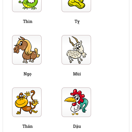
Thìn
Tỵ
Ngọ
Mùi
Thân
Dậu