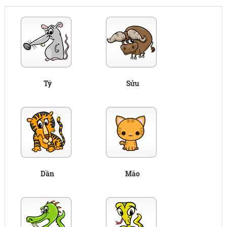
Tý
Sửu
Dần
Mão