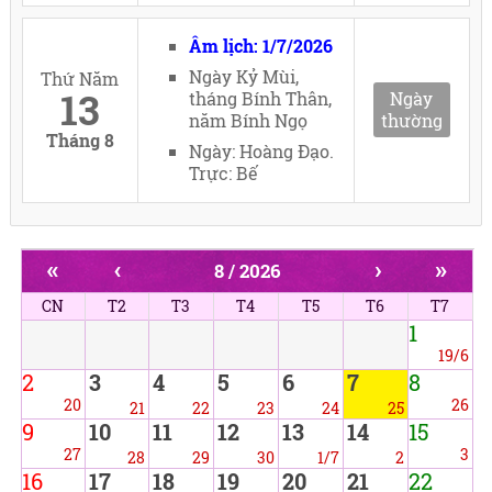
Âm lịch: 1/7/2026
Ngày Kỷ Mùi,
Thứ Năm
13
tháng Bính Thân,
Ngày
năm Bính Ngọ
thường
Tháng 8
Ngày: Hoàng Đạo.
Trực: Bế
«
‹
›
»
8 / 2026
CN
T2
T3
T4
T5
T6
T7
1
19/6
2
3
4
5
6
7
8
20
26
21
22
23
24
25
9
10
11
12
13
14
15
27
3
28
29
30
1/7
2
16
17
18
19
20
21
22