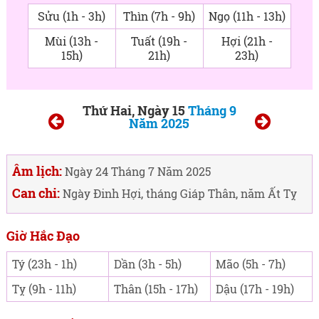
Sửu (1h - 3h)
Thìn (7h - 9h)
Ngọ (11h - 13h)
Mùi (13h -
Tuất (19h -
Hợi (21h -
15h)
21h)
23h)
Thứ Hai, Ngày 15
Tháng 9
Năm 2025
Âm lịch:
Ngày 24 Tháng 7 Năm 2025
Can chi:
Ngày Đinh Hợi, tháng Giáp Thân, năm Ất Tỵ
Giờ Hắc Đạo
Tý (23h - 1h)
Dần (3h - 5h)
Mão (5h - 7h)
Tỵ (9h - 11h)
Thân (15h - 17h)
Dậu (17h - 19h)