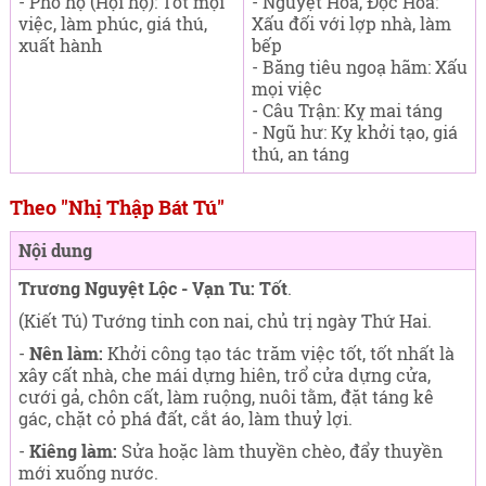
- Phổ hộ (Hội hộ): Tốt mọi
- Nguyệt Hoả, Độc Hoả:
việc, làm phúc, giá thú,
Xấu đối với lợp nhà, làm
xuất hành
bếp
- Băng tiêu ngoạ hãm: Xấu
mọi việc
- Câu Trận: Kỵ mai táng
- Ngũ hư: Kỵ khởi tạo, giá
thú, an táng
Theo "Nhị Thập Bát Tú"
Nội dung
Trương Nguyệt Lộc - Vạn Tu: Tốt
.
(Kiết Tú) Tướng tinh con nai, chủ trị ngày Thứ Hai
.
-
Nên làm:
Khởi công tạo tác trăm việc tốt, tốt nhất là
xây cất nhà, che mái dựng hiên, trổ cửa dựng cửa,
cưới gả, chôn cất, làm ruộng, nuôi tằm, đặt táng kê
gác, chặt cỏ phá đất, cắt áo, làm thuỷ lợi.
-
Kiêng làm:
Sửa hoặc làm thuyền chèo, đẩy thuyền
mới xuống nước.