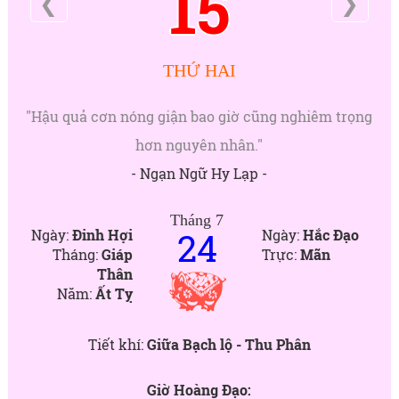
15
❮
❯
THỨ HAI
"Hậu quả cơn nóng giận bao giờ cũng nghiêm trọng
hơn nguyên nhân."
- Ngạn Ngữ Hy Lạp -
Tháng 7
24
Ngày:
Đinh Hợi
Ngày:
Hắc Đạo
Tháng:
Giáp
Trực:
Mãn
Thân
Năm:
Ất Tỵ
Tiết khí:
Giữa Bạch lộ - Thu Phân
Giờ Hoàng Đạo: