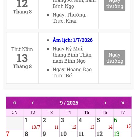
12
Bính Ngọ
thường
Tháng 8
Ngày: Thường.
Trực: Khai
Âm lịch: 1/7/2026
Ngày Kỷ Mùi,
Thứ Năm
13
tháng Bính Thân,
Ngày
năm Bính Ngọ
thường
Tháng 8
Ngày: Hoàng Đạo.
Trực: Bế
«
‹
›
»
9 / 2025
CN
T2
T3
T4
T5
T6
T7
1
2
3
4
5
6
15
10/7
11
12
13
14
7
8
9
10
11
12
13