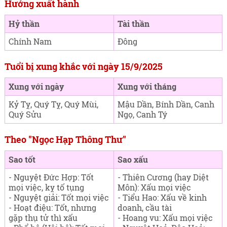
Hướng xuất hành
Hỷ thần
Tài thần
Chính Nam
Đông
Tuổi bị xung khắc với ngày 15/9/2025
Xung với ngày
Xung với tháng
Kỷ Tỵ, Quý Tỵ, Quý Mùi,
Mậu Dần, Bính Dần, Canh
Quý Sửu
Ngọ, Canh Tý
Theo "Ngọc Hạp Thông Thư"
Sao tốt
Sao xấu
- Nguyệt Đức Hợp: Tốt
- Thiên Cương (hay Diệt
mọi việc, kỵ tố tụng
Môn): Xấu mọi việc
- Nguyệt giải: Tốt mọi việc
- Tiểu Hao: Xấu về kinh
- Hoạt điệu: Tốt, nhưng
doanh, cầu tài
gặp thụ tử thì xấu
- Hoang vu: Xấu mọi việc