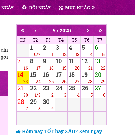
 NGÀY
ĐỔI NGÀY
MỤC KHÁC
«
‹
›
»
9 / 2025
CN
T2
T3
T4
T5
T6
T7
1
2
3
4
5
6
 chi
10/7
11
12
13
14
15
 gợi
7
8
9
10
11
12
13
16
17
18
19
20
21
22
14
15
16
17
18
19
20
23
24
25
26
27
28
29
21
22
23
24
25
26
27
30
1/8
2
3
4
5
6
28
29
30
7
8
9
Hôm nay TỐT hay XẤU? Xem ngay