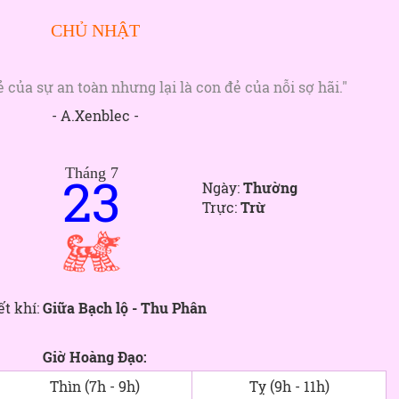
CHỦ NHẬT
 của sự an toàn nhưng lại là con đẻ của nỗi sợ hãi."
- A.Xenblec -
Tháng 7
23
Ngày:
Thường
Trực:
Trừ
ết khí:
Giữa Bạch lộ - Thu Phân
Giờ Hoàng Đạo:
Thìn (7h - 9h)
Tỵ (9h - 11h)