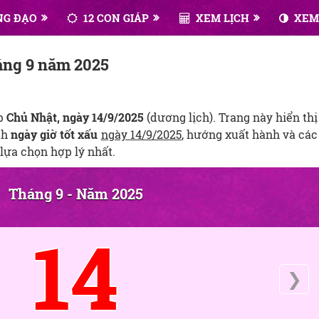
NG ĐẠO
12 CON GIÁP
XEM LỊCH
XEM
háng 9 năm 2025
ẹp
Chủ Nhật, ngày 14/9/2025
(dương lịch). Trang này hiển thị
ịch
ngày giờ tốt xấu
ngày 14/9/2025
, hướng xuất hành và các
lựa chọn hợp lý nhất.
Tháng 9 - Năm 2025
14
❯