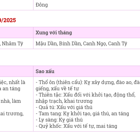
Đông
9/2025
Xung với tháng
, Nhâm Tý
Mậu Dần, Bính Dần, Canh Ngọ, Canh Tý
Sao xấu
ệc, nhất là
- Thổ ôn (thiên cẩu): Kỵ xây dựng, đào ao, đ
à an táng
giếng, xấu về tế tự
- Thiên tặc: Xấu đối với khởi tạo, động thổ,
 nhà, làm
nhập trạch, khai trương
- Quả tú: Xấu với giá thú
hai trương,
- Tam tang: Kỵ khởi tạo, giá thú, an táng
- Ly sàng: Kỵ giá thú
- Quỷ khốc: Xấu với tế tự, mai táng