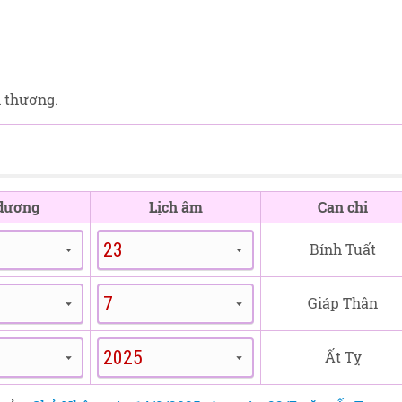
h thương.
 dương
Lịch âm
Can chi
Bính Tuất
Giáp Thân
Ất Tỵ