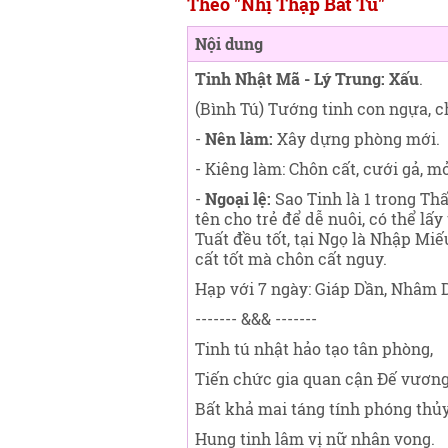
Theo "Nhị Thập Bát Tú"
Nội dung
Tinh Nhật Mã - Lý Trung: Xấu
.
(Bình Tú) Tướng tinh con ngựa, c
-
Nên làm:
Xây dựng phòng mới.
- Kiêng làm: Chôn cất, cưới gả, 
-
Ngoại lệ:
Sao Tinh là 1 trong Th
tên cho trẻ để dễ nuôi, có thể l
Tuất đều tốt, tại Ngọ là Nhập Miếu
cất tốt mà chôn cất nguy.
Hạp với 7 ngày: Giáp Dần, Nhâm D
------- &&& -------
Tinh tú nhật hảo tạo tân phòng,
Tiến chức gia quan cận Đế vương
Bất khả mai táng tính phóng thủy
Hung tinh lâm vị nữ nhân vong.