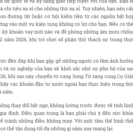
n hệ quốc tế và kỹ năng giao tiếp tuyệt vời của bạn. Bạn s
à chi tiêu xa xỉ cho những thứ xa xỉ. Tuy nhiên, bạn nên cẩ
on đường tắt hoặc cơ hội kiếm tiền từ các nguồn bất hợ
ng vào một vụ kiện tụng không có lợi cho bạn. Nếu có thể
ất kỳ khoản vay mới nào và đề phòng những âm mưu chốn
12 năm 2026, khi trò chơi số phận thử thách sự trung thự
ược đền đáp khi bạn gặp gỡ những người có tầm ảnh hưởn
n và sự nghiệp của bạn sẽ khởi sắc nhờ sự phù hộ của sa
26, khi sao này chuyển từ cung Song Tử sang cung Cự Giải
hấy các khoản đầu tư nước ngoài bạn thực hiện trong thờ
ối năm.
ững thay đổi bất ngờ, không lường trước được về tình hìn
gia đình. Điều quan trọng là bạn phải chú ý đến sức khỏe
để tránh những điều không may. Với một tâm thế bình tĩn
 có thể tận dụng tối đa những gì năm nay mang lại.