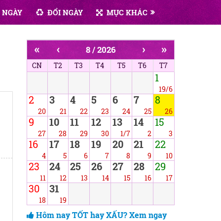
 NGÀY
ĐỔI NGÀY
MỤC KHÁC
«
‹
›
»
8 / 2026
CN
T2
T3
T4
T5
T6
T7
1
19/6
2
3
4
5
6
7
8
20
21
22
23
24
25
26
9
10
11
12
13
14
15
27
28
29
30
1/7
2
3
16
17
18
19
20
21
22
4
5
6
7
8
9
10
23
24
25
26
27
28
29
11
12
13
14
15
16
17
30
31
18
19
Hôm nay TỐT hay XẤU? Xem ngay