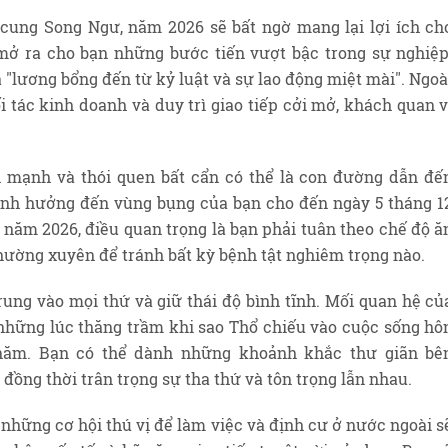
cung Song Ngư, năm 2026 sẽ bất ngờ mang lại lợi ích ch
mở ra cho bạn những bước tiến vượt bậc trong sự nghiệp
 "lương bổng đến từ kỷ luật và sự lao động miệt mài". Ngoà
ối tác kinh doanh và duy trì giao tiếp cởi mở, khách quan v
 mạnh và thói quen bất cẩn có thể là con đường dẫn đế
 ảnh hưởng đến vùng bụng của bạn cho đến ngày 5 tháng 1
năm 2026, điều quan trọng là bạn phải tuân theo chế độ ă
hường xuyên để tránh bất kỳ bệnh tật nghiêm trọng nào.
rung vào mọi thứ và giữ thái độ bình tĩnh. Mối quan hệ củ
 những lúc thăng trầm khi sao Thổ chiếu vào cuộc sống hô
 năm. Bạn có thể dành những khoảnh khắc thư giãn bê
 đồng thời trân trọng sự tha thứ và tôn trọng lẫn nhau.
những cơ hội thú vị để làm việc và định cư ở nước ngoài s