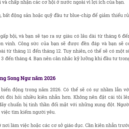
 và chấp nhận các cơ hội ở nước ngoài vì lợi ích của bạn.
g, bất động sản hoặc quỹ đầu tư blue-chip để giảm thiểu rủ
gấp bội, và bạn sẽ tạo ra sự giàu có lâu dài từ tháng 6 đế
ôn vinh. Công sức của bạn sẽ được đền đáp và bạn sẽ c
ài từ tháng 11 đến tháng 12. Tuy nhiên, có thể sẽ có một s
g 3 đến tháng 4. Bạn nên cân nhắc kỹ lưỡng khi đầu tư tron
cung Song Ngư năm 2026
biến động trong năm 2026. Có thể sẽ có sự nhầm lẫn vớ
i đòi hỏi nhiều kiên nhẫn hơn. Không nên đặt cái tôi lê
ãy chuẩn bị tinh thần đối mặt với những xung đột. Ngườ
 việc tìm kiếm người yêu.
ở nơi làm việc hoặc các cơ sở giáo dục. Cần kiên nhẫn trướ