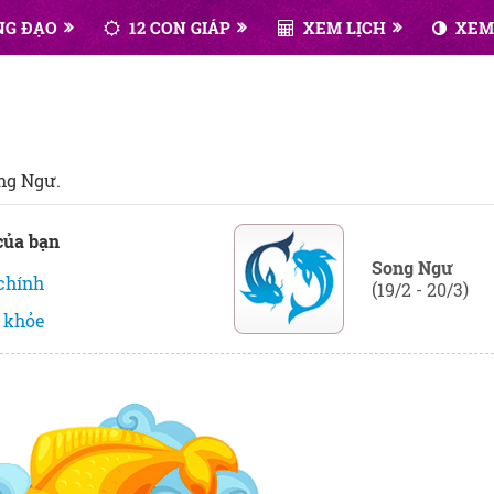
NG ĐẠO
12 CON GIÁP
XEM LỊCH
XEM
ng Ngư.
của bạn
Song Ngư
 chính
(19/2 - 20/3)
 khỏe