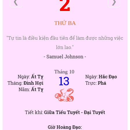
2
❮
❯
THỨ BA
"Tự tin là điều kiện đầu tiên để làm được những việc
lớn lao."
- Samuel Johnson -
Tháng 10
13
Ngày:
Ất Tỵ
Ngày:
Hắc Đạo
Tháng:
Đinh Hợi
Trực:
Phá
Năm:
Ất Tỵ
Tiết khí:
Giữa Tiểu Tuyết - Đại Tuyết
Giờ Hoàng Đạo: