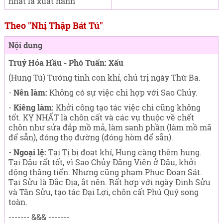
nhất là xuất hành
Theo "Nhị Thập Bát Tú"
Nội dung
Truỷ Hỏa Hầu - Phó Tuấn: Xấu
(Hung Tú) Tướng tinh con khỉ, chủ trị ngày Thứ Ba
.
-
Nên làm:
Không có sự việc chi hợp với Sao Chủy.
-
Kiêng làm:
Khởi công tạo tác việc chi cũng không
tốt. KỴ NHẤT là chôn cất và các vụ thuộc về chết
chôn như sửa đắp mồ mả, làm sanh phần (làm mồ mã
để sẵn), đóng thọ đường (đóng hòm để sẵn).
-
Ngoại lệ:
Tại Tị bị đoạt khí, Hung càng thêm hung.
Tại Dậu rất tốt, vì Sao Chủy Đăng Viên ở Dậu, khởi
động thăng tiến. Nhưng cũng phạm Phục Đoạn Sát.
Tại Sửu là Đắc Địa, ắt nên. Rất hợp với ngày Đinh Sửu
và Tân Sửu, tạo tác Đại Lợi, chôn cất Phú Quý song
toàn.
------- &&& -------