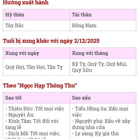
Hướng xuất hành
Hỷ thần
Tài thần
Tây Bắc
Đông Nam
Tuổi bị xung khắc với ngày 2/12/2025
Xung với ngày
Xung với tháng
Kỷ Tỵ, Quý Tỵ, Quý Mùi,
Quý Hợi, Tân Hợi, Tân Tỵ
Quý Sửu
Theo "Ngọc Hạp Thông Thư"
Sao tốt
Sao xấu
- Thiên Đức: Tốt mọi việc
- Tiểu Hồng Sa: Xấu mọi
- Nguyệt Ân:
việc
- Kính Tâm: Tốt đối với
- Nguyệt phá: Xấu về xây
tang lễ
dựng nhà cửa
- Dịch Mã: Tốt mọi việc,
- Ly sàng: Kỵ giá thú