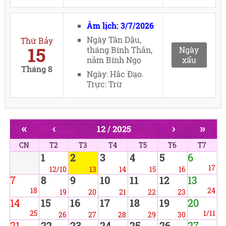
Âm lịch: 3/7/2026
Ngày Tân Dậu,
Thứ Bảy
15
tháng Bính Thân,
Ngày
năm Bính Ngọ
xấu
Tháng 8
Ngày: Hắc Đạo.
Trực: Trừ
«
‹
›
»
12 / 2025
CN
T2
T3
T4
T5
T6
T7
1
2
3
4
5
6
17
12/10
13
14
15
16
7
8
9
10
11
12
13
18
24
19
20
21
22
23
14
15
16
17
18
19
20
25
1/11
26
27
28
29
30
21
22
23
24
25
26
27