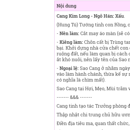
Nội dung
Cang Kim Long - Ngô Hán: Xấu
.
(Hung Tú) Tướng tinh con Rồng, 
-
Nên làm:
Cắt may áo màn (sẽ có 
-
Kiêng làm:
Chôn cất bị Trùng ta
bại. Khởi dựng nhà cửa chết con đ
ruộng đất, nếu làm quan bị cách
ắt khó nuôi, nên lấy tên của Sao 
-
Ngoại lệ:
Sao Cang ở nhằm ngày R
vào làm hành chánh, thừa kế sự n
có nghĩa là chìm mất).
Sao Cang tại Hợi, Mẹo, Mùi trăm v
------- &&& -------
Cang tinh tạo tác Trưởng phòng 
Thập nhật chi trung chủ hữu ươn
Điền địa tiêu ma, quan thất chức,