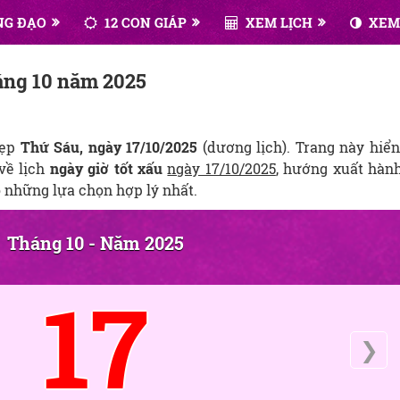
NG ĐẠO
12 CON GIÁP
XEM LỊCH
XEM
háng 10 năm 2025
đẹp
Thứ Sáu, ngày 17/10/2025
(dương lịch). Trang này hiển
 về lịch
ngày giờ tốt xấu
ngày 17/10/2025
, hướng xuất hàn
ó những lựa chọn hợp lý nhất.
Tháng 10 - Năm 2025
17
❯