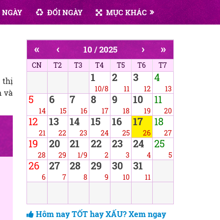
 NGÀY
ĐỔI NGÀY
MỤC KHÁC
«
‹
›
»
10 / 2025
CN
T2
T3
T4
T5
T6
T7
1
2
3
4
 thị
10/8
11
12
13
h và
5
6
7
8
9
10
11
14
15
16
17
18
19
20
12
13
14
15
16
17
18
21
22
23
24
25
26
27
19
20
21
22
23
24
25
28
29
1/9
2
3
4
5
26
27
28
29
30
31
6
7
8
9
10
11
Hôm nay TỐT hay XẤU? Xem ngay