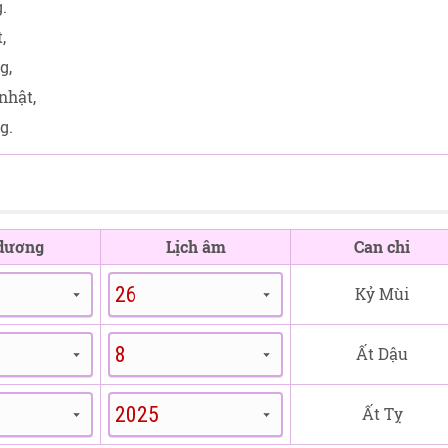
.
,
g,
nhật,
g.
 dương
Lịch âm
Can chi
Kỷ Mùi
Ất Dậu
Ất Tỵ