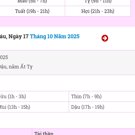
Mão (5h - 7h)
Tỵ (9h - 11h)
Tuất (19h - 21h)
Hợi (21h - 23h)
áu, Ngày 17
Tháng 10 Năm 2025
025
Dậu, năm Ất Tỵ
ửu (1h - 3h)
Thìn (7h - 9h)
ùi (13h - 15h)
Dậu (17h - 19h)
Tài thần