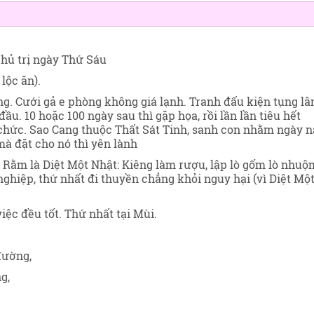
chủ trị ngày Thứ Sáu
lộc ăn).
ng. Cưới gả e phòng không giá lạnh. Tranh đấu kiện tụng l
ầu. 10 hoặc 100 ngày sau thì gặp họa, rồi lần lần tiêu hết
 chức. Sao Cang thuộc Thất Sát Tinh, sanh con nhằm ngày 
mà đặt cho nó thì yên lành
ằm là Diệt Một Nhật: Kiêng làm rượu, lập lò gốm lò nhuộ
ghiệp, thứ nhất đi thuyền chẳng khỏi nguy hại (vì Diệt Mộ
iệc đều tốt. Thứ nhất tại Mùi.
đường,
g,