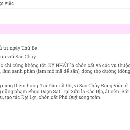
ọi việc
ủ trị ngày Thứ Ba
.
ợp với Sao Chủy.
ệc chi cũng không tốt. KỴ NHẤT là chôn cất và các vụ thuộ
, làm sanh phần (làm mồ mã để sẵn), đóng thọ đường (đón
g càng thêm hung. Tại Dậu rất tốt, vì Sao Chủy Đăng Viên ở
 cũng phạm Phục Đoạn Sát. Tại Sửu là Đắc Địa, ắt nên. Rất
, tạo tác Đại Lợi, chôn cất Phú Quý song toàn.