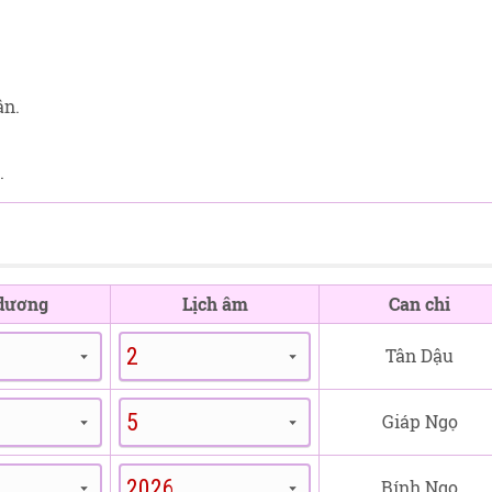
ân.
.
 dương
Lịch âm
Can chi
Tân Dậu
Giáp Ngọ
Bính Ngọ