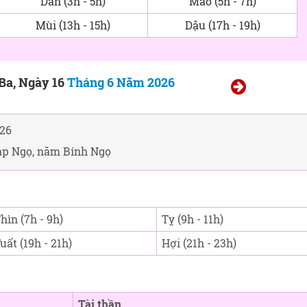
Dần (3h - 5h)
Mão (5h - 7h)
Mùi (13h - 15h)
Dậu (17h - 19h)
Ba, Ngày 16
Tháng 6 Năm 2026
26
áp Ngọ, năm Bính Ngọ
hìn (7h - 9h)
Tỵ (9h - 11h)
uất (19h - 21h)
Hợi (21h - 23h)
Tài thần