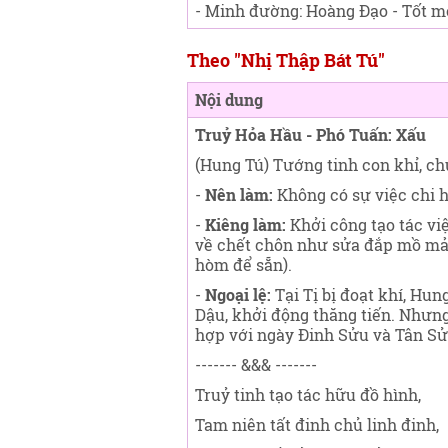
- Minh đường: Hoàng Đạo - Tốt m
Theo "Nhị Thập Bát Tú"
Nội dung
Truỷ Hỏa Hầu - Phó Tuấn: Xấu
(Hung Tú) Tướng tinh con khỉ, ch
-
Nên làm:
Không có sự việc chi h
-
Kiêng làm:
Khởi công tạo tác vi
về chết chôn như sửa đắp mồ mả
hòm để sẵn).
-
Ngoại lệ:
Tại Tị bị đoạt khí, Hun
Dậu, khởi động thăng tiến. Nhưng
hợp với ngày Đinh Sửu và Tân Sửu
------- &&& -------
Truỷ tinh tạo tác hữu đồ hình,
Tam niên tất đinh chủ linh đinh,