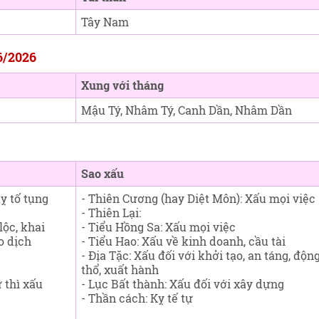
Tây Nam
6/2026
Xung với tháng
Mậu Tý, Nhâm Tý, Canh Dần, Nhâm Dần
Sao xấu
ỵ tố tụng
- Thiên Cương (hay Diệt Môn): Xấu mọi việc
- Thiên Lại:
lộc, khai
- Tiểu Hồng Sa: Xấu mọi việc
o dịch
- Tiểu Hao: Xấu về kinh doanh, cầu tài
- Địa Tặc: Xấu đối với khởi tạo, an táng, độn
thổ, xuất hành
ử thì xấu
- Lục Bất thành: Xấu đối với xây dựng
- Thần cách: Kỵ tế tự