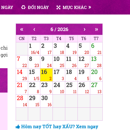
 NGÀY
ĐỔI NGÀY
MỤC KHÁC
«
‹
›
»
6 / 2026
CN
T2
T3
T4
T5
T6
T7
1
2
3
4
5
6
 chi
16/4
17
18
19
20
21
 gợi
7
8
9
10
11
12
13
22
23
24
25
26
27
28
14
15
16
17
18
19
20
29
1/5
2
3
4
5
6
21
22
23
24
25
26
27
7
8
9
10
11
12
13
28
29
30
14
15
16
Hôm nay TỐT hay XẤU? Xem ngay