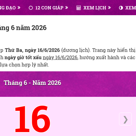
NG ĐẠO
12 CON GIÁP
XEM LỊCH
XEM
háng 6 năm 2026
ẹp
Thứ Ba, ngày 16/6/2026
(dương lịch). Trang này hiển thị
ch
ngày giờ tốt xấu
ngày 16/6/2026
, hướng xuất hành và các
lựa chọn hợp lý nhất.
Tháng 6 - Năm 2026
16
❯