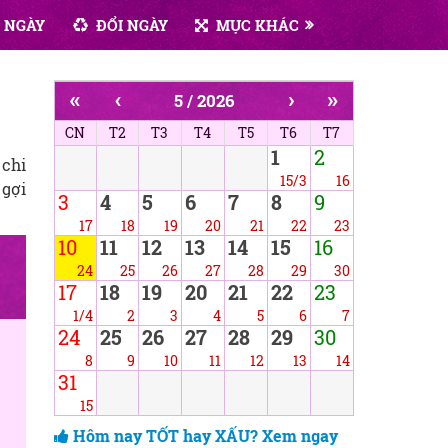
 NGÀY
ĐỔI NGÀY
MỤC KHÁC
«
‹
›
»
5 / 2026
CN
T2
T3
T4
T5
T6
T7
1
2
 chi
15/3
16
 gợi
3
4
5
6
7
8
9
17
18
19
20
21
22
23
10
11
12
13
14
15
16
24
25
26
27
28
29
30
17
18
19
20
21
22
23
1/4
2
3
4
5
6
7
24
25
26
27
28
29
30
8
9
10
11
12
13
14
31
15
Hôm nay TỐT hay XẤU? Xem ngay