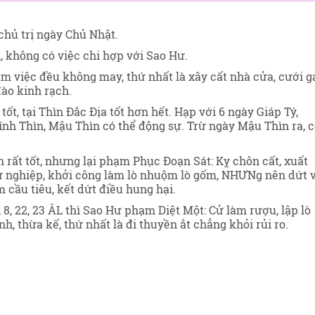
chủ trị ngày Chủ Nhật
.
, không có việc chi hợp với Sao Hư.
ăm việc đều không may, thứ nhất là xây cất nhà cửa, cưới g
đào kinh rạch.
tốt, tại Thìn Đắc Địa tốt hơn hết. Hạp với 6 ngày Giáp Tý,
nh Thìn, Mậu Thìn có thể động sự. Trừ ngày Mậu Thìn ra, 
 rất tốt, nhưng lại phạm Phục Đoạn Sát: Kỵ chôn cất, xuất
 sự nghiệp, khởi công làm lò nhuộm lò gốm, NHƯNg nên dứt 
m cầu tiêu, kết dứt điều hung hại.
8, 22, 23 ÂL thì Sao Hư phạm Diệt Một: Cử làm rượu, lập lò
, thừa kế, thứ nhất là đi thuyền ắt chẳng khỏi rủi ro.