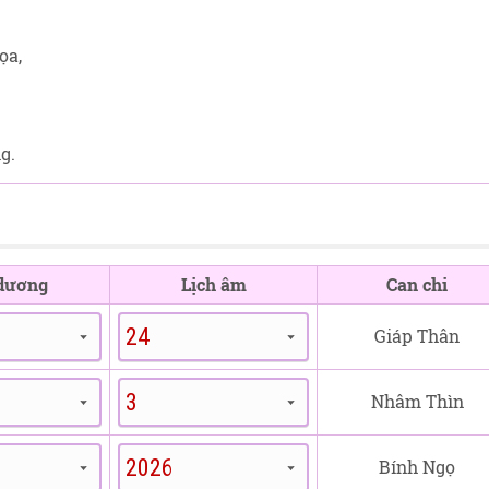
ọa,
g.
 dương
Lịch âm
Can chi
Giáp Thân
Nhâm Thìn
Bính Ngọ