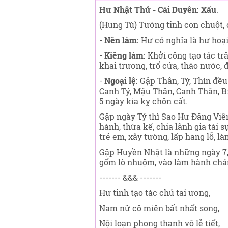
Hư Nhật Thử - Cái Duyên: Xấu
.
(Hung Tú) Tướng tinh con chuột, 
-
Nên làm:
Hư có nghĩa là hư hoại
-
Kiêng làm:
Khởi công tạo tác tr
khai trương, trổ cửa, tháo nước, 
-
Ngoại lệ:
Gặp Thân, Tý, Thìn đều 
Canh Tý, Mậu Thân, Canh Thân, Bí
5 ngày kia kỵ chôn cất.
Gặp ngày Tý thì Sao Hư Đăng Viên
hành, thừa kế, chia lãnh gia tài
trẻ em, xây tường, lấp hang lỗ, là
Gặp Huyền Nhật là những ngày 7, 
gốm lò nhuộm, vào làm hành chánh
------- &&& -------
Hư tinh tạo tác chủ tai ương,
Nam nữ cô miên bất nhất song,
Nội loạn phong thanh vô lễ tiết,