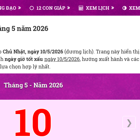
NG ĐẠO
12 CON GIÁP
XEM LỊCH
XEM
háng 5 năm 2026
ẹp
Chủ Nhật, ngày 10/5/2026
(dương lịch). Trang này hiển thị
ịch
ngày giờ tốt xấu
ngày 10/5/2026
, hướng xuất hành và các
lựa chọn hợp lý nhất.
Tháng 5 - Năm 2026
10
❯